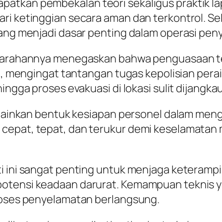
atkan pembekalan teori sekaligus praktik la
i ketinggian secara aman dan terkontrol. Selai
yang menjadi dasar penting dalam operasi pen
lam arahannya menegaskan bahwa penguasaan
nel, mengingat tantangan tugas kepolisian pe
ingga proses evakuasi di lokasi sulit dijangkau
melainkan bentuk kesiapan personel dalam meng
cepat, tepat, dan terukur demi keselamatan 
i ini sangat penting untuk menjaga keterampi
otensi keadaan darurat. Kemampuan teknis yan
proses penyelamatan berlangsung.