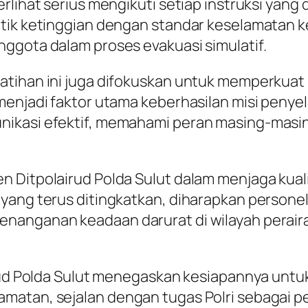
rlihat serius mengikuti setiap instruksi yang 
itik ketinggian dengan standar keselamatan k
ggota dalam proses evakuasi simulatif.
tihan ini juga difokuskan untuk memperkuat s
menjadi faktor utama keberhasilan misi penyel
nikasi efektif, memahami peran masing-masi
n Ditpolairud Polda Sulut dalam menjaga kua
 yang terus ditingkatkan, diharapkan person
nanganan keadaan darurat di wilayah perair
irud Polda Sulut menegaskan kesiapannya untuk
matan, sejalan dengan tugas Polri sebagai p