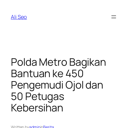
Skip
to
Ali Seo
content
Polda Metro Bagikan
Bantuan ke 450
Pengemudi Ojol dan
50 Petugas
Kebersihan
Written by
admin
in
Berita