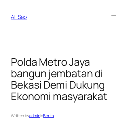
Skip
to
Ali Seo
content
Polda Metro Jaya
bangun jembatan di
Bekasi Demi Dukung
Ekonomi masyarakat
Written by
admin
in
Berita