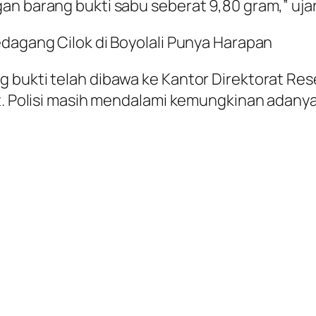
an barang bukti sabu seberat 9,80 gram,” uja
edagang Cilok di Boyolali Punya Harapan
 bukti telah dibawa ke Kantor Direktorat Re
t. Polisi masih mendalami kemungkinan adanya 