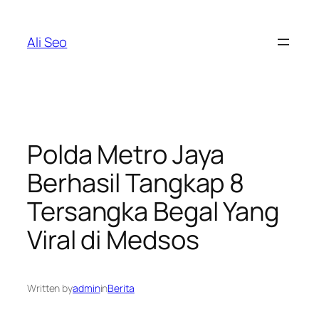
Skip
to
Ali Seo
content
Polda Metro Jaya
Berhasil Tangkap 8
Tersangka Begal Yang
Viral di Medsos
Written by
admin
in
Berita