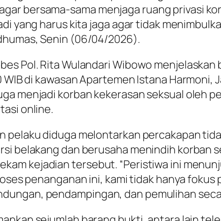
gar bersama-sama menjaga ruang privasi korb
di yang harus kita jaga agar tidak menimbulk
dhumas, Senin (06/04/2026).
bes Pol. Rita Wulandari Wibowo menjelaskan b
0 WIB di kawasan Apartemen Istana Harmoni, J
ga menjadi korban kekerasan seksual oleh pel
asi online.
an pelaku diduga melontarkan percakapan t
rsi belakang dan berusaha menindih korban se
am kejadian tersebut. “Peristiwa ini menunj
proses penanganan ini, kami tidak hanya foku
dungan, pendampingan, dan pemulihan secar
ankan sejumlah barang bukti, antara lain te