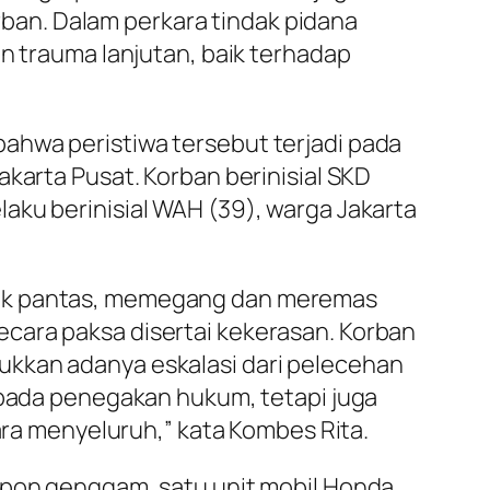
an. Dalam perkara tindak pidana
an trauma lanjutan, baik terhadap
ahwa peristiwa tersebut terjadi pada
akarta Pusat. Korban berinisial SKD
aku berinisial WAH (39), warga Jakarta
idak pantas, memegang dan meremas
cara paksa disertai kekerasan. Korban
ukkan adanya eskalasi dari pelecehan
s pada penegakan hukum, tetapi juga
a menyeluruh,” kata Kombes Rita.
lepon genggam, satu unit mobil Honda