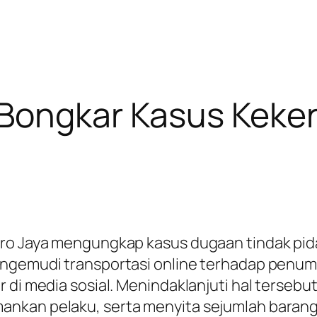
 Bongkar Kasus Keke
tro Jaya mengungkap kasus dugaan tindak pi
engemudi transportasi online terhadap penum
 di media sosial. Menindaklanjuti hal tersebu
nkan pelaku, serta menyita sejumlah barang b