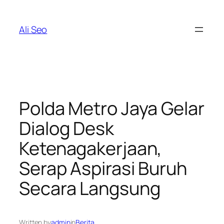
Skip
to
Ali Seo
content
Polda Metro Jaya Gelar
Dialog Desk
Ketenagakerjaan,
Serap Aspirasi Buruh
Secara Langsung
Written by
admin
in
Berita