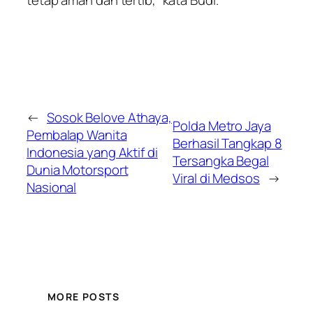
tetap aman dan tertib,” kata Budi.
←
Sosok Belove Athaya,
Polda Metro Jaya
Pembalap Wanita
Berhasil Tangkap 8
Indonesia yang Aktif di
Tersangka Begal
Dunia Motorsport
Viral di Medsos
→
Nasional
MORE POSTS