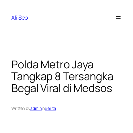
Skip
to
Ali Seo
content
Polda Metro Jaya
Tangkap 8 Tersangka
Begal Viral di Medsos
Written by
admin
in
Berita