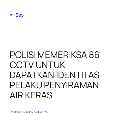
Skip
to
Ali Seo
content
POLISI MEMERIKSA 86
CCTV UNTUK
DAPATKAN IDENTITAS
PELAKU PENYIRAMAN
AIR KERAS
Written by
admin
in
Berita