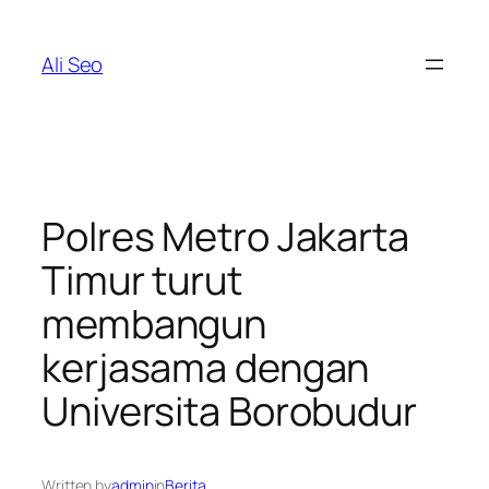
Skip
to
Ali Seo
content
Polres Metro Jakarta
Timur turut
membangun
kerjasama dengan
Universita Borobudur
Written by
admin
in
Berita