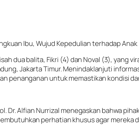
 Pangkuan Ibu, Wujud Kepedulian terhadap Ana
ah dua balita, Fikri (4) dan Noval (3), yang v
ng, Jakarta Timur. Menindaklanjuti informasi
kan penanganan untuk memastikan kondisi da
ol. Dr. Alfian Nurrizal menegaskan bahwa pi
membutuhkan perhatian khusus agar mereka