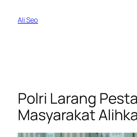
Skip
to
Ali Seo
content
Polri Larang Pes
Masyarakat Alihka