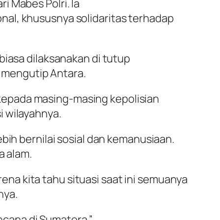
i Mabes Polri. Ia
nal, khususnya solidaritas terhadap
biasa dilaksanakan di tutup
5) mengutip
Antara
.
kepada masing-masing kepolisian
i wilayahnya.
bih bernilai sosial dan kemanusiaan.
 alam.
a kita tahu situasi saat ini semuanya
nya.
cana di Sumatera.”