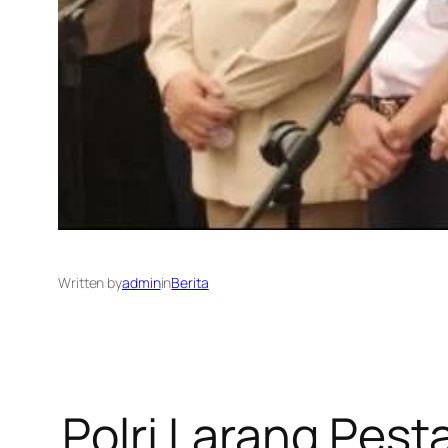
Written by
admin
in
Berita
Polri Larang Pes