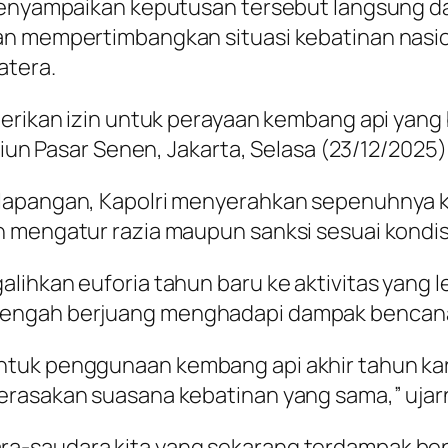
menyampaikan keputusan tersebut langsung dar
an mempertimbangkan situasi kebatinan nasio
atera.
berikan izin untuk perayaan kembang api yang 
asiun Pasar Senen, Jakarta, Selasa (23/12/202
 lapangan, Kapolri menyerahkan sepenuhnya 
 mengatur razia maupun sanksi sesuai kondis
ihkan euforia tahun baru ke aktivitas yang le
tengah berjuang menghadapi dampak bencana
tuk penggunaan kembang api akhir tahun karen
erasakan suasana kebatinan yang sama,” ujar
a-saudara kita yang sekarang terdampak ben