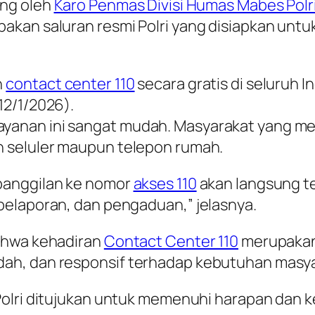
ung oleh
Karo Penmas Divisi Humas Mabes Polri
akan saluran resmi Polri yang disiapkan unt
n
contact center 110
secara gratis di seluruh I
12/1/2026).
yanan ini sangat mudah. Masyarakat yang m
n seluler maupun telepon rumah.
panggilan ke nomor
akses 110
akan langsung t
pelaporan, dan pengaduan,” jelasnya.
bahwa kehadiran
Contact Center 110
merupakan
ah, dan responsif terhadap kebutuhan masya
olri ditujukan untuk memenuhi harapan dan 