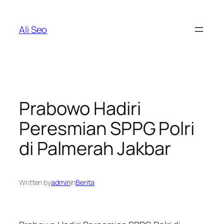
Skip
to
Ali Seo
content
Prabowo Hadiri
Peresmian SPPG Polri
di Palmerah Jakbar
Written by
admin
in
Berita