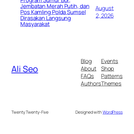
Program Sumur Bor,
Jembatan Merah Putih, dan
August
Pos Kamling Polda Sumsel
2, 2026
Dirasakan Langsung
Masyarakat
Blog
Events
Ali Seo
About
Shop
FAQs
Patterns
Authors
Themes
Twenty Twenty-Five
Designed with
WordPress