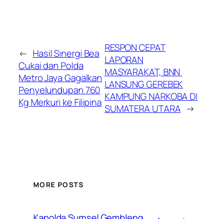
RESPON CEPAT
←
Hasil Sinergi Bea
LAPORAN
Cukai dan Polda
MASYARAKAT, BNN
Metro Jaya Gagalkan
LANSUNG GEREBEK
Penyelundupan 760
KAMPUNG NARKOBA DI
Kg Merkuri ke Filipina
SUMATERA UTARA
→
MORE POSTS
Kapolda Sumsel Gembleng