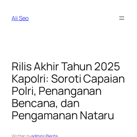
Skip
to
Ali Seo
content
Rilis Akhir Tahun 2025
Kapolri: Soroti Capaian
Polri, Penanganan
Bencana, dan
Pengamanan Nataru
Written by
admin
in
Berita