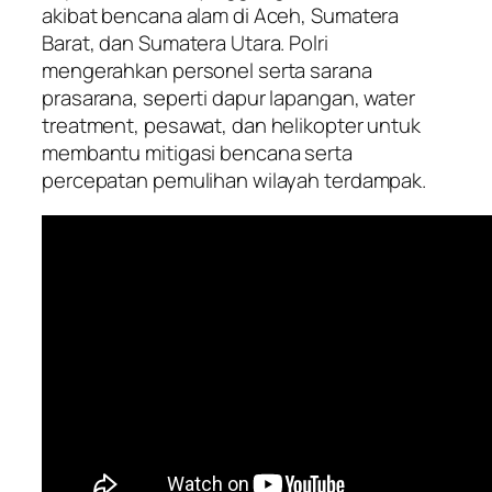
akibat bencana alam di Aceh, Sumatera
Barat, dan Sumatera Utara. Polri
mengerahkan personel serta sarana
prasarana, seperti dapur lapangan, water
treatment, pesawat, dan helikopter untuk
membantu mitigasi bencana serta
percepatan pemulihan wilayah terdampak.