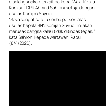
disalahgunakan terkait narkoba. Wakil Ketua
Komisi III DPR Ahmad Sahroni setuju dengan
usulan Komjen Suyudi.
“Saya sangat setuju seribu persen atas
usulan Kepala BNN Komjen Suyudi. Ini akan
merusak bangsa kalau tidak ditindak tegas,”
kata Sahroni kepada wartawan, Rabu
(8/4/2026).