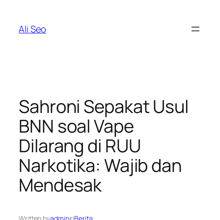
Skip
to
Ali Seo
content
Sahroni Sepakat Usul
BNN soal Vape
Dilarang di RUU
Narkotika: Wajib dan
Mendesak
Written by
admin
in
Berita