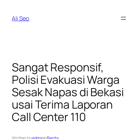
Skip
to
Ali Seo
content
Sangat Responsif,
Polisi Evakuasi Warga
Sesak Napas di Bekasi
usai Terima Laporan
Call Center 110
Written by
admin
in
Berita