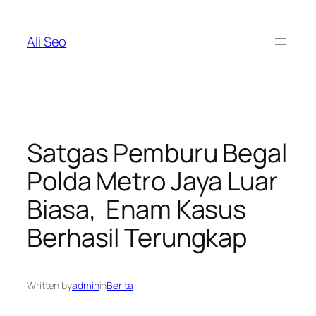
Skip
to
Ali Seo
content
Satgas Pemburu Begal
Polda Metro Jaya Luar
Biasa, Enam Kasus
Berhasil Terungkap
Written by
admin
in
Berita