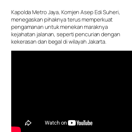
Kapolda Metro Jaya, Komjen Asep Edi Suheri,
menegaskan pihaknya terus memperkuat
pengamanan untuk menekan maraknya
kejahatan jalanan, seperti pencurian dengan
kekerasan dan begal di wilayah Jakarta.