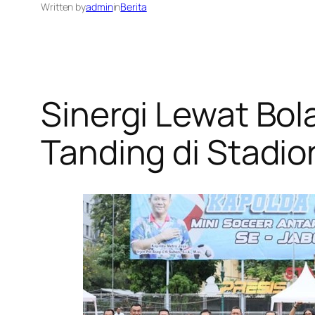
Written by
admin
in
Berita
Sinergi Lewat Bo
Tanding di Stadion