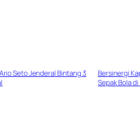
rio Seto Jenderal Bintang 3
Bersinergi K
l
Sepak Bola di