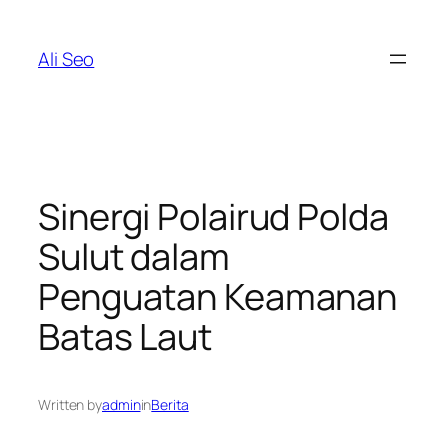
Skip
to
Ali Seo
content
Sinergi Polairud Polda
Sulut dalam
Penguatan Keamanan
Batas Laut
Written by
admin
in
Berita