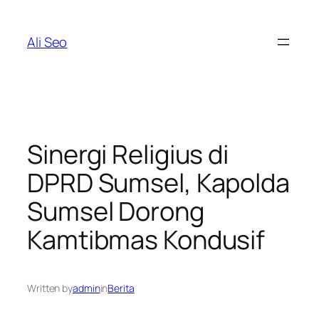
Skip
to
Ali Seo
content
Sinergi Religius di
DPRD Sumsel, Kapolda
Sumsel Dorong
Kamtibmas Kondusif
Written by
admin
in
Berita