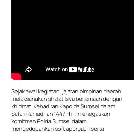
Sejak awal kegiatan, jajaran pimpinan daerah
melaksanakan shalat Isya berjamaah dengan
khidmat. Kehadiran Kapolda Sumsel dalam
Safari Ramadhan 1447 H ini menegaskan
komitmen Polda Sumsel dalam
mengedepankan soft approach serta