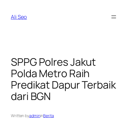
Skip
to
Ali Seo
content
SPPG Polres Jakut
Polda Metro Raih
Predikat Dapur Terbaik
dari BGN
Written by
admin
in
Berita