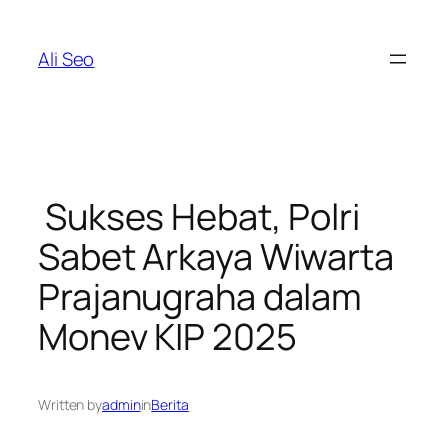
Skip
to
Ali Seo
content
Sukses Hebat, Polri
Sabet Arkaya Wiwarta
Prajanugraha dalam
Monev KIP 2025
Written by
admin
in
Berita