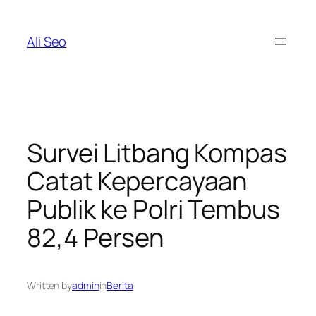
Skip
to
Ali Seo
content
Survei Litbang Kompas
Catat Kepercayaan
Publik ke Polri Tembus
82,4 Persen
Written by
admin
in
Berita