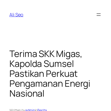
Skip
to
Ali Seo
content
Terima SKK Migas,
Kapolda Sumsel
Pastikan Perkuat
Pengamanan Energi
Nasional
Written by
admin
in
Berita