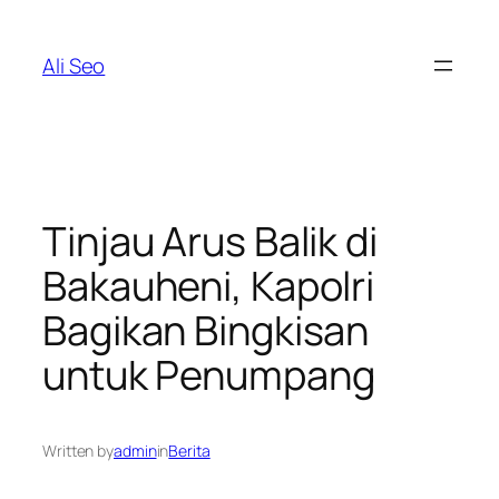
Skip
to
Ali Seo
content
Tinjau Arus Balik di
Bakauheni, Kapolri
Bagikan Bingkisan
untuk Penumpang
Written by
admin
in
Berita