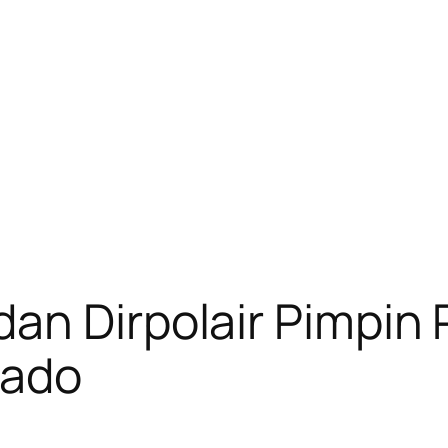
an Dirpolair Pimpin
nado