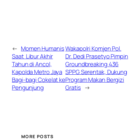
←
Momen Humanis
Wakapolri Komjen Pol.
Saat Libur Akhir
Dr. Dedi Prasetyo Pimpin
Tahun di Ancol,
Groundbreaking 436
Kapolda Metro Jaya
SPPG Serentak, Dukung
Bagi-bagi Cokelat ke
Program Makan Bergizi
Pengunjung
Gratis
→
MORE POSTS