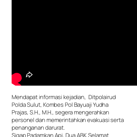
Mendapat informasi kejadian, Ditpolairud
Polda Sulut, Kombes Pol Bayuaji Yudha
Prajas, S.H., M.H., segera mengerahkan
personel dan memerintahkan evakuasi serta
penanganan darurat.
Sigap Padamkan Api, Dua ABK Selamat