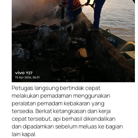
Petugas langsung bertindak cepat
melakukan pemadaman menggunakan
peralatan pemadam kebakaran yang
tersedia. Berkat ketangkasan dan kerja
cepat tersebut, api berhasil dikendalikan
dan dipadamkan sebelum meluas ke bagian
lain kapal.