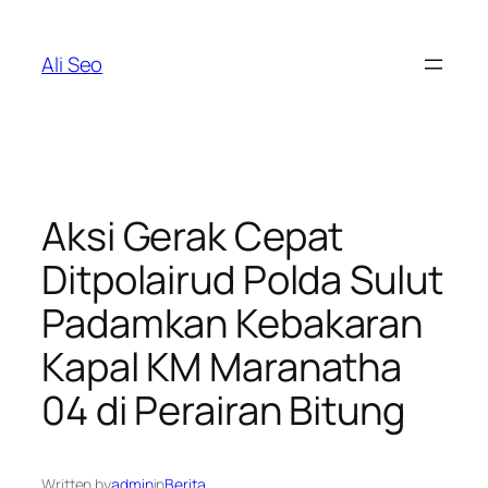
Skip
to
Ali Seo
content
Aksi Gerak Cepat
Ditpolairud Polda Sulut
Padamkan Kebakaran
Kapal KM Maranatha
04 di Perairan Bitung
Written by
admin
in
Berita