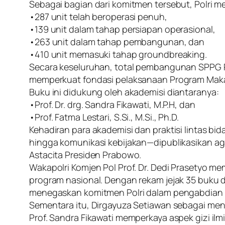
Sebagai bagian dari komitmen tersebut, Polri
•287 unit telah beroperasi penuh,
•139 unit dalam tahap persiapan operasional,
•263 unit dalam tahap pembangunan, dan
•410 unit memasuki tahap groundbreaking.
Secara keseluruhan, total pembangunan SPPG Pol
memperkuat fondasi pelaksanaan Program Makan 
Buku ini didukung oleh akademisi diantaranya:
•Prof. Dr. drg. Sandra Fikawati, M.P.H, dan
•Prof. Fatma Lestari, S.Si., M.Si., Ph.D.
Kehadiran para akademisi dan praktisi lintas 
hingga komunikasi kebijakan—dipublikasikan ag
Astacita Presiden Prabowo.
Wakapolri Komjen Pol Prof. Dr. Dedi Prasetyo
program nasional. Dengan rekam jejak 35 buku d
menegaskan komitmen Polri dalam pengabdian be
Sementara itu, Dirgayuza Setiawan sebagai me
Prof. Sandra Fikawati memperkaya aspek gizi i