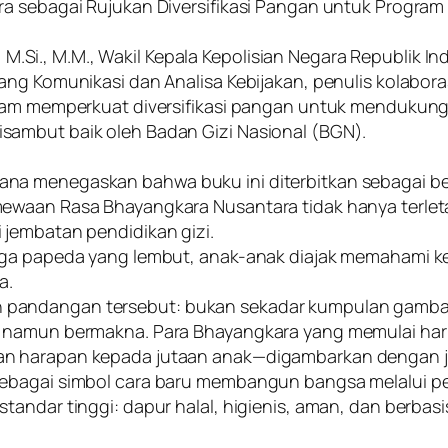
a sebagai Rujukan Diversifikasi Pangan untuk Program 
., M.Si., M.M., Wakil Kepala Kepolisian Negara Republik 
dang Komunikasi dan Analisa Kebijakan, penulis kolabo
alam memperkuat diversifikasi pangan untuk mendukun
sambut baik oleh Badan Gizi Nasional (BGN).
ana menegaskan bahwa buku ini diterbitkan sebagai 
mewaan Rasa Bhayangkara Nusantara tidak hanya terlet
 jembatan pendidikan gizi.
ngga papeda yang lembut, anak-anak diajak memahami
a.
pandangan tersebut: bukan sekadar kumpulan gambar
a namun bermakna. Para Bhayangkara yang memulai har
an harapan kepada jutaan anak—digambarkan dengan je
sebagai simbol cara baru membangun bangsa melalui pe
tandar tinggi: dapur halal, higienis, aman, dan berbas