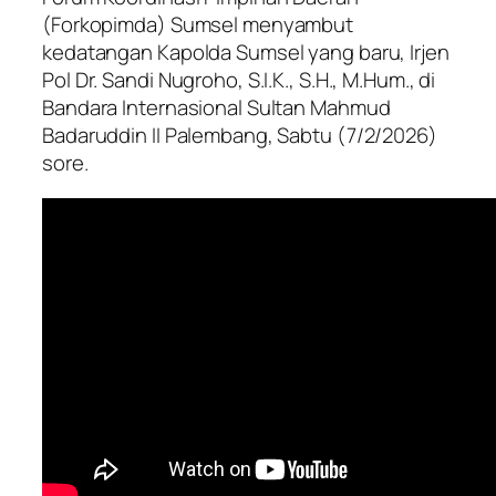
(Forkopimda) Sumsel menyambut
kedatangan Kapolda Sumsel yang baru, Irjen
Pol Dr. Sandi Nugroho, S.I.K., S.H., M.Hum., di
Bandara Internasional Sultan Mahmud
Badaruddin II Palembang, Sabtu (7/2/2026)
sore.