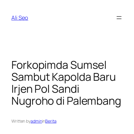
Skip
to
Ali Seo
content
Forkopimda Sumsel
Sambut Kapolda Baru
Irjen Pol Sandi
Nugroho di Palembang
Written by
admin
in
Berita