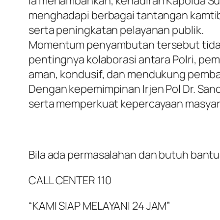
Ia menambahkan, kehadiran Kapolda Sum
menghadapi berbagai tantangan kamti
serta peningkatan pelayanan publik.
Momentum penyambutan tersebut tidak
pentingnya kolaborasi antara Polri, p
aman, kondusif, dan mendukung pemban
Dengan kepemimpinan Irjen Pol Dr. San
serta memperkuat kepercayaan masyarak
Bila ada permasalahan dan butuh bantua
CALL CENTER 110
“KAMI SIAP MELAYANI 24 JAM”