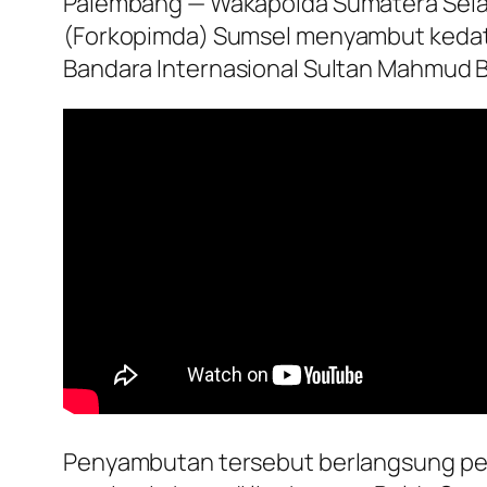
Palembang — Wakapolda Sumatera Selat
(Forkopimda) Sumsel menyambut kedatanga
Bandara Internasional Sultan Mahmud B
Penyambutan tersebut berlangsung pe