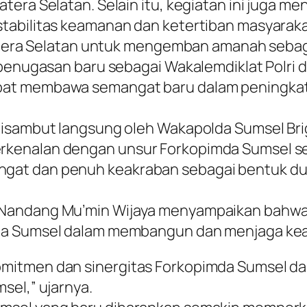
era Selatan. Selain itu, kegiatan ini juga m
abilitas keamanan dan ketertiban masyarakat 
umatera Selatan untuk mengemban amanah seba
penugasan baru sebagai Wakalemdiklat Polri di
pat membawa semangat baru dalam peningkat
 disambut langsung oleh Wakapolda Sumsel Br
kenalan dengan unsur Forkopimda Sumsel ser
gat dan penuh keakraban sebagai bentuk d
 Nandang Mu’min Wijaya menyampaikan bahwa
da Sumsel dalam membangun dan menjaga kea
omitmen dan sinergitas Forkopimda Sumsel 
sel,” ujarnya.