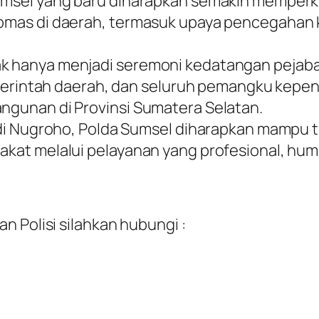
sel yang baru diharapkan semakin memperkua
bmas di daerah, termasuk upaya pencegahan 
 hanya menjadi seremoni kedatangan pejabat
emerintah daerah, dan seluruh pemangku kepe
gunan di Provinsi Sumatera Selatan.
di Nugroho, Polda Sumsel diharapkan mampu te
at melalui pelayanan yang profesional, human
n Polisi silahkan hubungi :