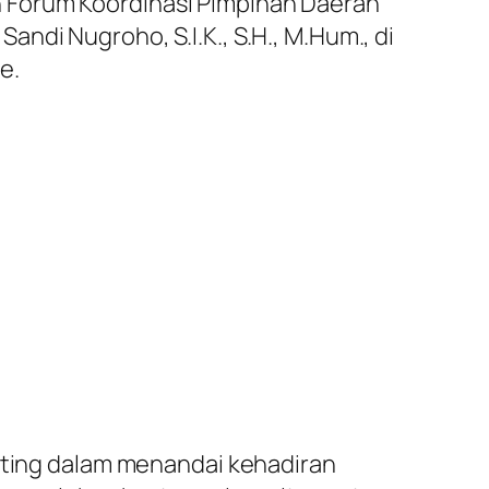
 Forum Koordinasi Pimpinan Daerah
ndi Nugroho, S.I.K., S.H., M.Hum., di
e.
ing dalam menandai kehadiran