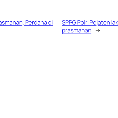
rasmanan, Perdana di
SPPG Polri Pejaten l
prasmanan
→