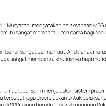
ri 1, Muryanto, mengatakan pelaksanaan MB
gram itu sangat membantu, terutama bagi ana
ar-benar sangat bermanfaat. Anak-anak mer
uga sangat membantu, khususnya bagi murid 
Muhamad Iqbal Salim menjelaskan sistem prasm
ma tersebut juga dipersiapkan untuk pelaksa
 di SPPG yang berada di bawah naungan Polri