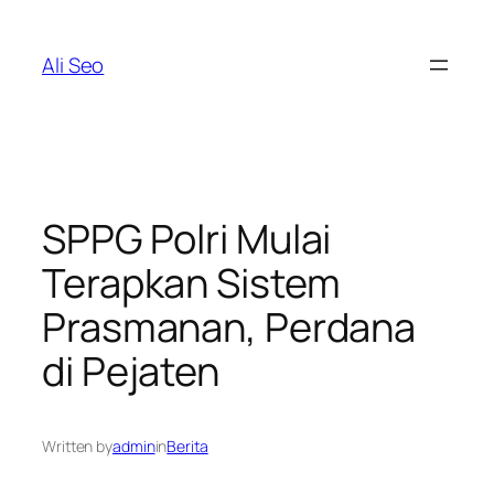
Skip
to
Ali Seo
content
SPPG Polri Mulai
Terapkan Sistem
Prasmanan, Perdana
di Pejaten
Written by
admin
in
Berita