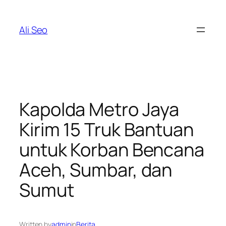
Skip
to
Ali Seo
content
Kapolda Metro Jaya
Kirim 15 Truk Bantuan
untuk Korban Bencana
Aceh, Sumbar, dan
Sumut
Written by
admin
in
Berita