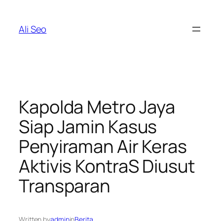
Skip
to
Ali Seo
content
Kapolda Metro Jaya
Siap Jamin Kasus
Penyiraman Air Keras
Aktivis KontraS Diusut
Transparan
Written by
admin
in
Berita