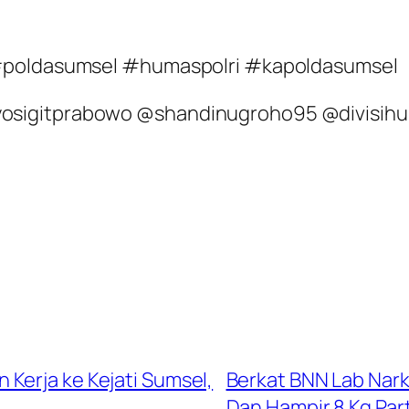
 #poldasumsel #humaspolri #kapoldasumsel
osigitprabowo @shandinugroho95 @divisihu
Kerja ke Kejati Sumsel,
Berkat BNN Lab Nark
Dan Hampir 8 Kg Par