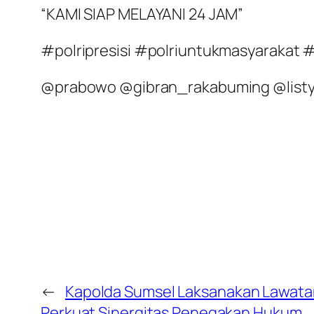
“KAMI SIAP MELAYANI 24 JAM”
#polripresisi #polriuntukmasyarakat
@prabowo @gibran_rakabuming @listy
←
Kapolda Sumsel Laksanakan Lawatan 
Perkuat Sinergitas Penegakan Hukum