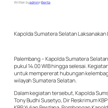
Written by
admin
in
Berita
Kapolda Sumatera Selatan Laksanakan L
Palembang – Kapolda Sumatera Selatan 
pukul 14.00 WIB hingga selesai. Kegiata
untuk mempererat hubungan kelembaga
wilayah Sumatera Selatan.
Dalam kegiatan tersebut, Kapolda Sumse
Tony Budhi Susetyo, Dir Reskrimum KBP
KBP Yulian Perdana. Rombongan Kapolda