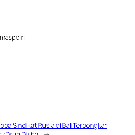
maspolri
oba Sindikat Rusia di BaliTerbongkar
ty Drug Disita
→