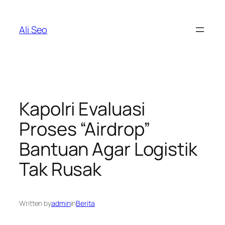
Skip
to
Ali Seo
content
Kapolri Evaluasi
Proses “Airdrop”
Bantuan Agar Logistik
Tak Rusak
Written by
admin
in
Berita