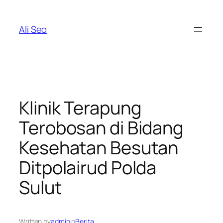
Skip
to
Ali Seo
content
Klinik Terapung
Terobosan di Bidang
Kesehatan Besutan
Ditpolairud Polda
Sulut
Written by
admin
in
Berita