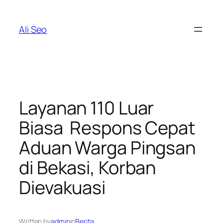
Skip
to
Ali Seo
content
Layanan 110 Luar
Biasa Respons Cepat
Aduan Warga Pingsan
di Bekasi, Korban
Dievakuasi
Written by
admin
in
Berita