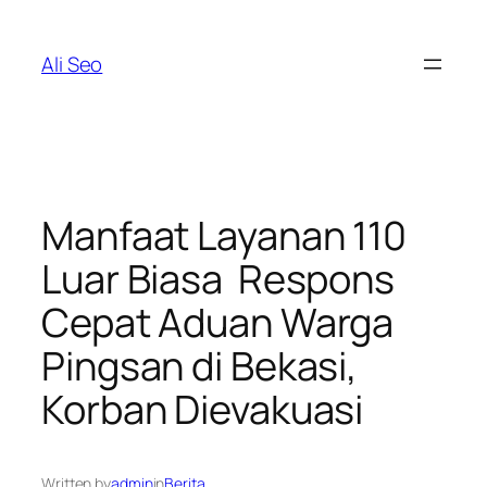
Skip
to
Ali Seo
content
Manfaat Layanan 110
Luar Biasa Respons
Cepat Aduan Warga
Pingsan di Bekasi,
Korban Dievakuasi
Written by
admin
in
Berita