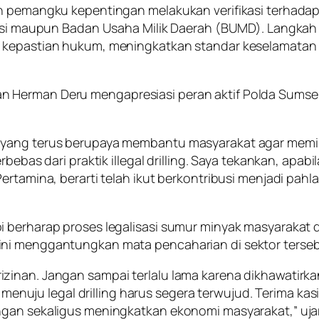
uh pemangku kepentingan melakukan verifikasi terhadap
perasi maupun Badan Usaha Milik Daerah (BUMD). Langk
 kepastian hukum, meningkatkan standar keselamatan k
 Herman Deru mengapresiasi peran aktif Polda Sumsel 
 yang terus berupaya membantu masyarakat agar memil
rbebas dari praktik illegal drilling. Saya tekankan, apab
Pertamina, berarti telah ikut berkontribusi menjadi pa
i berharap proses legalisasi sumur minyak masyarakat 
ini menggantungkan mata pencaharian di sektor terseb
zinan. Jangan sampai terlalu lama karena dikhawatirk
ng menuju legal drilling harus segera terwujud. Terima ka
ngan sekaligus meningkatkan ekonomi masyarakat,” uja