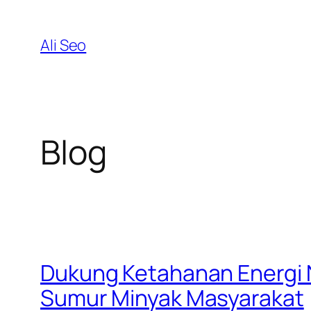
Skip
to
Ali Seo
content
Blog
Dukung Ketahanan Energi N
Sumur Minyak Masyarakat