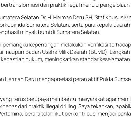
ertransformasi dari praktik ilegal menuju pengelolaan 
umatera Selatan Dr. H. Herman Deru SH, Staf Khusus Me
, Forkopimda Sumatera Selatan, serta para kepala daera
nghasil minyak bumi di Sumatera Selatan.
uh pemangku kepentingan melakukan verifikasi terhadap
perasi maupun Badan Usaha Milik Daerah (BUMD). Langk
 kepastian hukum, meningkatkan standar keselamatan k
 Herman Deru mengapresiasi peran aktif Polda Sumsel 
 yang terus berupaya membantu masyarakat agar memil
rbebas dari praktik illegal drilling. Saya tekankan, apab
Pertamina, berarti telah ikut berkontribusi menjadi pa