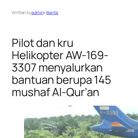
Written by
admin
in
Berita
Pilot dan kru
Helikopter AW-169-
3307 menyalurkan
bantuan berupa 145
mushaf Al-Qur’an