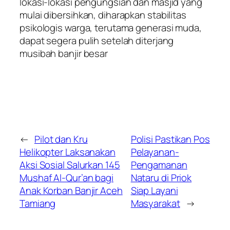
lokasi-lokasi pengungsian dan masjid yang
mulai dibersihkan, diharapkan stabilitas
psikologis warga, terutama generasi muda,
dapat segera pulih setelah diterjang
musibah banjir besar
←
Pilot dan Kru
Polisi Pastikan Pos
Helikopter Laksanakan
Pelayanan-
Aksi Sosial Salurkan 145
Pengamanan
Mushaf Al-Qur’an bagi
Nataru di Priok
Anak Korban Banjir Aceh
Siap Layani
Tamiang
Masyarakat
→