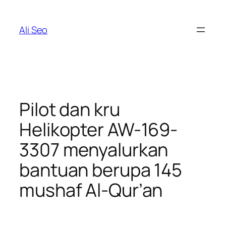
Skip
to
Ali Seo
content
Pilot dan kru
Helikopter AW-169-
3307 menyalurkan
bantuan berupa 145
mushaf Al-Qur’an