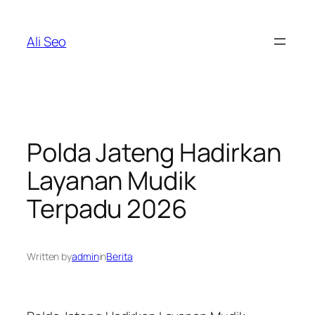
Skip
to
Ali Seo
content
Polda Jateng Hadirkan
Layanan Mudik
Terpadu 2026
Written by
admin
in
Berita