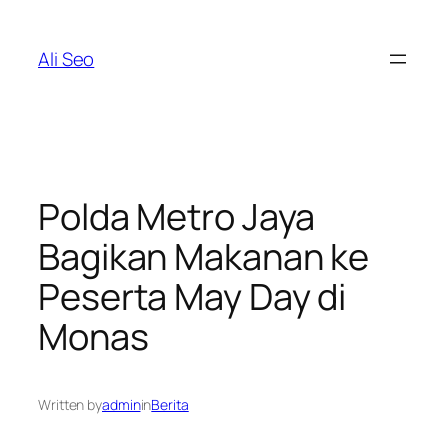
Skip
to
Ali Seo
content
Polda Metro Jaya
Bagikan Makanan ke
Peserta May Day di
Monas
Written by
admin
in
Berita