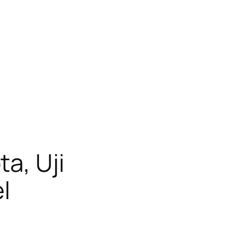
a, Uji
l