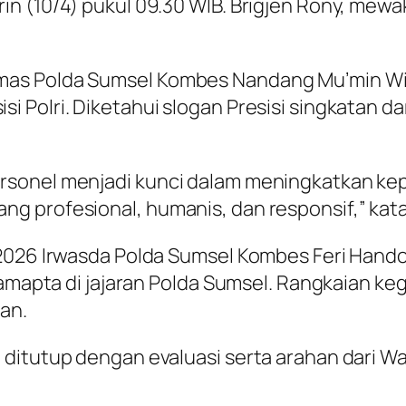
n (10/4) pukul 09.30 WIB. Brigjen Rony, mewak
as Polda Sumsel Kombes Nandang Mu’min Wija
olri. Diketahui slogan Presisi singkatan dari 
rsonel menjadi kunci dalam meningkatkan ke
g profesional, humanis, dan responsif,” kat
 2026 Irwasda Polda Sumsel Kombes Feri Hand
amapta di jajaran Polda Sumsel. Rangkaian kegi
an.
 ditutup dengan evaluasi serta arahan dari W