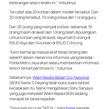
keterangan atas insiden ini,” imbuhnya.
Tercatat ada 20 korban dalam insiden tersebut. Dari
20 orang tersebut, 19 orang siswa dan 1 orang guru.
Dari 20 orang yang menjadi korban, sebanyak 19
orang masih dirawat dan 1 orang telah dipulangkan.
Untuk korban yang dirawat, sejumlah 5 orang di
RSUD Koja dan 14 korban di RSUD Cilincing.
“Kami berharap masyarakat tetap tenang dan
selektif dalam menerima informasi yang beredar,
Polda Metro Jaya akan selalu memberikan informasi
terkini terkait peristiwa ini,” tuturnya.
Sebelumnya,
Wakil Kepala Badan Gizi Nasional
(BGN) Nanik S Deyang telah buka suara terkait
kecelakaan itu. Nanik mengatakan Sony Sanjaya
yang juga menjabat Wakil Kepala BGN sedang
merapat ke lokasi kejadian.
“Saya meluncur ke TKP, bu,” kata
Nanik
kepada