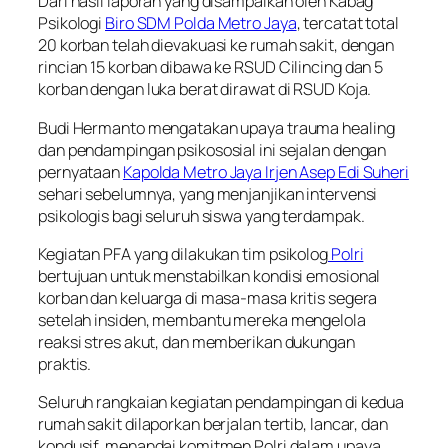
Dari hasil laporan yang disampaikan oleh Kabag
Psikologi
Biro SDM Polda Metro Jaya
, tercatat total
20 korban telah dievakuasi ke rumah sakit, dengan
rincian 15 korban dibawa ke RSUD Cilincing dan 5
korban dengan luka berat dirawat di RSUD Koja.
Budi Hermanto mengatakan upaya trauma healing
dan pendampingan psikososial ini sejalan dengan
pernyataan
Kapolda Metro Jaya Irjen Asep Edi Suheri
sehari sebelumnya, yang menjanjikan intervensi
psikologis bagi seluruh siswa yang terdampak.
Kegiatan PFA yang dilakukan tim psikolog
Polri
bertujuan untuk menstabilkan kondisi emosional
korban dan keluarga di masa-masa kritis segera
setelah insiden, membantu mereka mengelola
reaksi stres akut, dan memberikan dukungan
praktis.
Seluruh rangkaian kegiatan pendampingan di kedua
rumah sakit dilaporkan berjalan tertib, lancar, dan
kondusif, menandai komitmen Polri dalam upaya