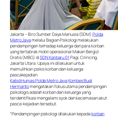
Jakarta – Biro Sumber Daya Manusia (SDM)
Polda
Metro Jaya
melalui Bagian Psikologi melakukan
pendampingan terhadap keluarga dan para korban
yang tertabrak mobil operasional Makan Bergizi
Gratis (MBG) di
SDN Kalibaru 01
Pagi, Cilincing,
Jakarta Utara. Upaya ini dilakukan untuk
memulihkan psikis korban dan keluarga
pascakejadian.
Kabid Humas Polda Metro Jaya
Kombes Budi
Hermanto
mengatakan fokus utama pendampingan
psikologis adalah korban dan keluarga yang
teridentifikasi mengalami syok dan kecemasan akut
pasca-kejadian tersebut.
“Pendampingan psikologi dilakukan kepada
korban