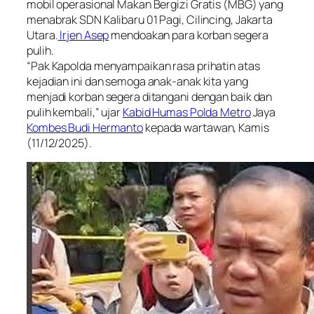
mobil operasional Makan Bergizi Gratis (MBG) yang
menabrak SDN Kalibaru 01 Pagi, Cilincing, Jakarta
Utara.
Irjen Asep
mendoakan para korban segera
pulih.
“Pak Kapolda menyampaikan rasa prihatin atas
kejadian ini dan semoga anak-anak kita yang
menjadi korban segera ditangani dengan baik dan
pulih kembali,” ujar
Kabid Humas Polda Metro
Jaya
Kombes Budi Hermanto
kepada wartawan, Kamis
(11/12/2025).