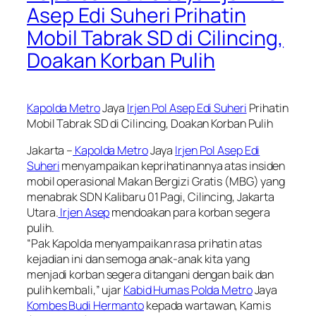
Asep Edi Suheri Prihatin
Mobil Tabrak SD di Cilincing,
Doakan Korban Pulih
Kapolda Metro
Jaya
Irjen Pol Asep Edi Suheri
Prihatin
Mobil Tabrak SD di Cilincing, Doakan Korban Pulih
Jakarta –
Kapolda Metro
Jaya
Irjen Pol Asep Edi
Suheri
menyampaikan keprihatinannya atas insiden
mobil operasional Makan Bergizi Gratis (MBG) yang
menabrak SDN Kalibaru 01 Pagi, Cilincing, Jakarta
Utara.
Irjen Asep
mendoakan para korban segera
pulih.
“Pak Kapolda menyampaikan rasa prihatin atas
kejadian ini dan semoga anak-anak kita yang
menjadi korban segera ditangani dengan baik dan
pulih kembali,” ujar
Kabid Humas Polda Metro
Jaya
Kombes Budi Hermanto
kepada wartawan, Kamis