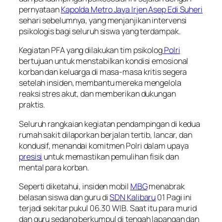
pernyataan
Kapolda Metro Jaya Irjen Asep Edi Suheri
sehari sebelumnya, yang menjanjikan intervensi
psikologis bagi seluruh siswa yang terdampak.
Kegiatan PFA yang dilakukan tim psikolog
Polri
bertujuan untuk menstabilkan kondisi emosional
korban dan keluarga di masa-masa kritis segera
setelah insiden, membantu mereka mengelola
reaksi stres akut, dan memberikan dukungan
praktis.
Seluruh rangkaian kegiatan pendampingan di kedua
rumah sakit dilaporkan berjalan tertib, lancar, dan
kondusif, menandai komitmen Polri dalam upaya
presisi
untuk memastikan pemulihan fisik dan
mental para korban.
Seperti diketahui, insiden mobil
MBG
menabrak
belasan siswa dan guru di
SDN Kalibaru
01 Pagi ini
terjadi sekitar pukul 06.30 WIB. Saat itu para murid
dan guru sedang berkumpul di tengah lapangan dan