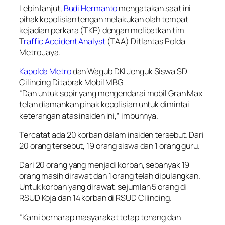
Lebih lanjut,
Budi Hermanto
mengatakan saat ini
pihak kepolisian tengah melakukan olah tempat
kejadian perkara (TKP) dengan melibatkan tim
T
raffic Accident Analyst
(TAA) Ditlantas Polda
Metro Jaya.
Kapolda Metro
dan Wagub DKI Jenguk Siswa SD
Cilincing Ditabrak Mobil MBG
“Dan untuk sopir yang mengendarai mobil Gran Max
telah diamankan pihak kepolisian untuk dimintai
keterangan atas insiden ini,” imbuhnya.
Tercatat ada 20 korban dalam insiden tersebut. Dari
20 orang tersebut, 19 orang siswa dan 1 orang guru.
Dari 20 orang yang menjadi korban, sebanyak 19
orang masih dirawat dan 1 orang telah dipulangkan.
Untuk korban yang dirawat, sejumlah 5 orang di
RSUD Koja dan 14 korban di RSUD Cilincing.
“Kami berharap masyarakat tetap tenang dan