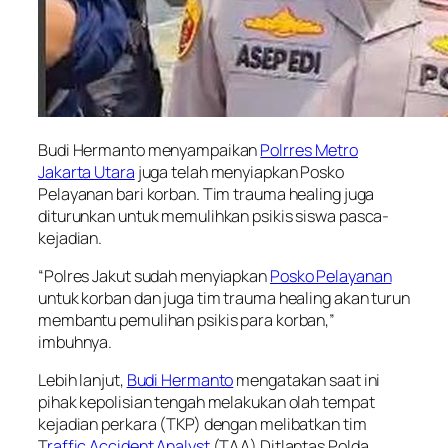
Budi Hermanto menyampaikan
Polrres Metro
Jakarta Utara
juga telah menyiapkan Posko
Pelayanan bari korban. Tim trauma healing juga
diturunkan untuk memulihkan psikis siswa pasca-
kejadian.
“Polres Jakut sudah menyiapkan
Posko Pelayanan
untuk korban dan juga tim trauma healing akan turun
membantu pemulihan psikis para korban,”
imbuhnya.
Lebih lanjut,
Budi Hermanto
mengatakan saat ini
pihak kepolisian tengah melakukan olah tempat
kejadian perkara (TKP) dengan melibatkan tim
T
raffic Accident Analyst
(TAA) Ditlantas Polda