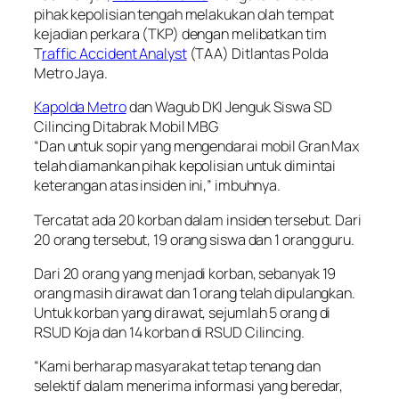
pihak kepolisian tengah melakukan olah tempat
kejadian perkara (TKP) dengan melibatkan tim
T
raffic Accident Analyst
(TAA) Ditlantas Polda
Metro Jaya.
Kapolda Metro
dan Wagub DKI Jenguk Siswa SD
Cilincing Ditabrak Mobil MBG
“Dan untuk sopir yang mengendarai mobil Gran Max
telah diamankan pihak kepolisian untuk dimintai
keterangan atas insiden ini,” imbuhnya.
Tercatat ada 20 korban dalam insiden tersebut. Dari
20 orang tersebut, 19 orang siswa dan 1 orang guru.
Dari 20 orang yang menjadi korban, sebanyak 19
orang masih dirawat dan 1 orang telah dipulangkan.
Untuk korban yang dirawat, sejumlah 5 orang di
RSUD Koja dan 14 korban di RSUD Cilincing.
“Kami berharap masyarakat tetap tenang dan
selektif dalam menerima informasi yang beredar,