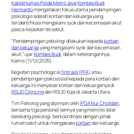
Kabid Humas Polda Metro Jaya
Kombes Budi
Hermanto
mengatakan fokus utama pendampingan
psikologis adalah korban dan keluarga yang
teridentifikasi mengalami syok dan kecemasan akut
pasca-kejadian tersebut.
“Pendampingan psikologi dilakukan kepada
korban
dan keluarga
yang mengalami syok dan kecemasan
akut,” ujar
Kombes Budi
, dalam keterangannya,
Kamis (11/12/2025).
Kegiatan psychological
first aid (PFA)
atau
pendampingan psikososial kepada para korban dan
keluarga ini menyasar korban dan keluarganya di
RSUD Cilincing
dan RSUD Koja di Jakarta Utara.
Tim Psikolog yang dipimpin oleh
IPDA Nur Cholidah
,
bersama tiga personel lainnya yang memiliki latar
belakang psikologi, berkoordinasi dengan pihak
rumah sakit untuk mengakses
korban
dan keluarga.