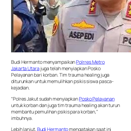
Budi Hermanto menyampaikan
Polrres Metro
Jakarta Utara
juga telah menyiapkan Posko
Pelayanan bari korban. Tim trauma healing juga
diturunkan untuk memulihkan psikis siswa pasca-
kejadian.
“Polres Jakut sudah menyiapkan
Posko Pelayanan
untuk korban dan juga tim trauma healing akan turun
membantu pemulihan psikis para korban,”
imbuhnya.
Lebih lanjut,
Budi Hermanto
mengatakan saat ini