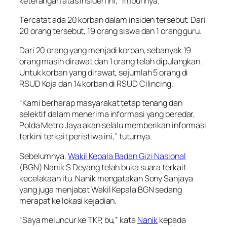
keterangan atas insiden ini,” imbuhnya.
Tercatat ada 20 korban dalam insiden tersebut. Dari
20 orang tersebut, 19 orang siswa dan 1 orang guru.
Dari 20 orang yang menjadi korban, sebanyak 19
orang masih dirawat dan 1 orang telah dipulangkan.
Untuk korban yang dirawat, sejumlah 5 orang di
RSUD Koja dan 14 korban di RSUD Cilincing.
“Kami berharap masyarakat tetap tenang dan
selektif dalam menerima informasi yang beredar,
Polda Metro Jaya akan selalu memberikan informasi
terkini terkait peristiwa ini,” tuturnya.
Sebelumnya,
Wakil Kepala Badan Gizi Nasional
(BGN) Nanik S Deyang telah buka suara terkait
kecelakaan itu. Nanik mengatakan Sony Sanjaya
yang juga menjabat Wakil Kepala BGN sedang
merapat ke lokasi kejadian.
“Saya meluncur ke TKP, bu,” kata
Nanik
kepada