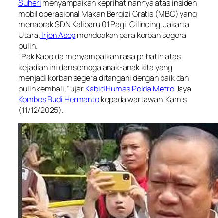
Suheri
menyampaikan keprihatinannya atas insiden
mobil operasional Makan Bergizi Gratis (MBG) yang
menabrak SDN Kalibaru 01 Pagi, Cilincing, Jakarta
Utara.
Irjen Asep
mendoakan para korban segera
pulih.
“Pak Kapolda menyampaikan rasa prihatin atas
kejadian ini dan semoga anak-anak kita yang
menjadi korban segera ditangani dengan baik dan
pulih kembali,” ujar
Kabid Humas Polda Metro
Jaya
Kombes Budi Hermanto
kepada wartawan, Kamis
(11/12/2025).