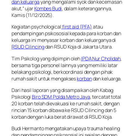
dan keluarga
yang mengalami syok dan kecemasan
akut,” ujar
Kombes Budi
, dalam keterangannya,
Kamis (11/12/2025).
Kegiatan psychological
first aid (PFA)
atau
pendampingan psikososial kepada para korban dan
keluarga ini menyasar korban dan keluarganya di
RSUD Cilincing
dan RSUD Koja di Jakarta Utara.
Tim Psikolog yang dipimpin oleh
IPDA Nur Cholidah
,
bersama tiga personel lainnya yang memiliki latar
belakang psikologi, berkoordinasi dengan pihak
rumah sakit untuk mengakses
korban
dan keluarga.
Dari hasil laporan yang disampaikan oleh Kabag
Psikologi
Biro SDM Polda Metro Jaya
, tercatat total
20 korban telah dievakuasi ke rumah sakit, dengan
rincian 15 korban dibawa ke RSUD Cilincing dan 5
korban dengan luka berat dirawat di RSUD Koja.
Budi Hermanto mengatakan upaya trauma healing
dan pendampingan psikososial ini sejalan dengan