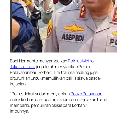
Budi Hermanto menyampaikan
Polrres Metro
Jakarta Utara
juga telah menyiapkan Posko
Pelayanan bari korban. Tim trauma healing juga
diturunkan untuk memulihkan psikis siswa pasca-
kejadian.
“Polres Jakut sudah menyiapkan
Posko Pelayanan
untuk korban dan juga tim trauma healing akan turun
membantu pemulihan psikis para korban,”
imbuhnya.