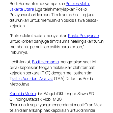
Budi Hermanto menyampaikan
Polrres Metro
Jakarta Utara
juga telah menyiapkan Posko
Pelayanan bari korban. Tim trauma healing juga
diturunkan untuk memulihkan psikis siswa pasca-
kejadian.
“Polres Jakut sudah menyiapkan
Posko Pelayanan
untuk korban dan juga tim trauma healing akan turun
membantu pemulihan psikis para korban,”
imbuhnya.
Lebih lanjut,
Budi Hermanto
mengatakan saat ini
pihak kepolisian tengah melakukan olah tempat
kejadian perkara (TKP) dengan melibatkan tim
T
raffic Accident Analyst
(TAA) Ditlantas Polda
Metro Jaya.
Kapolda Metro
dan Wagub DKI Jenguk Siswa SD
Cilincing Ditabrak Mobil MBG
“Dan untuk sopir yang mengendarai mobil Gran Max
telah diamankan pihak kepolisian untuk dimintai